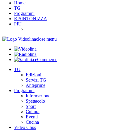
Home
TG
Programmi
RISINTONIZZA
PIU'
close menu
TG
Edizioni
Servizi TG
Anteprime
Programmi
Informazione
Spettacolo
Sport
Cultura
Eventi
Cucina
Video Clips