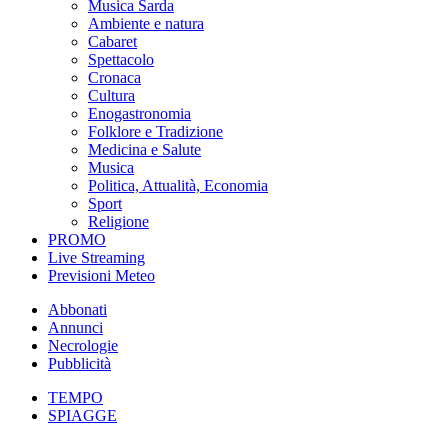
Musica Sarda
Ambiente e natura
Cabaret
Spettacolo
Cronaca
Cultura
Enogastronomia
Folklore e Tradizione
Medicina e Salute
Musica
Politica, Attualità, Economia
Sport
Religione
PROMO
Live Streaming
Previsioni Meteo
Abbonati
Annunci
Necrologie
Pubblicità
TEMPO
SPIAGGE