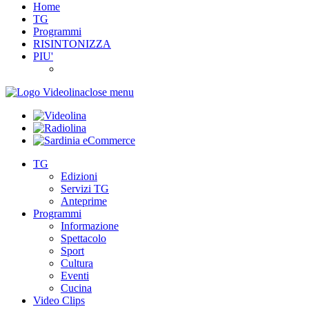
Home
TG
Programmi
RISINTONIZZA
PIU'
close menu
TG
Edizioni
Servizi TG
Anteprime
Programmi
Informazione
Spettacolo
Sport
Cultura
Eventi
Cucina
Video Clips