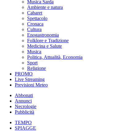
Musica Sarda
Ambiente e natura
Cabaret
Spettacolo
Cronaca
Cultura
Enogastronomia
Folklore e Tradizione
Medicina e Salute
Musica
Politica, Attualità, Economia
Sport
Religione
PROMO
Live Streaming
Previsioni Meteo
Abbonati
Annunci
Necrologie
Pubblicità
TEMPO
SPIAGGE