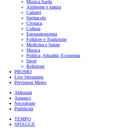
Musica Sarda
Ambiente e natura
Cabaret
Spettacolo
Cronaca
Cultura
Enogastronomia
Folklore e Tradizione
Medicina e Salute
Musica
Politica, Attualità, Economia
Sport
Religione
PROMO
Live Streaming
Previsioni Meteo
Abbonati
Annunci
Necrologie
Pubblicità
TEMPO
SPIAGGE