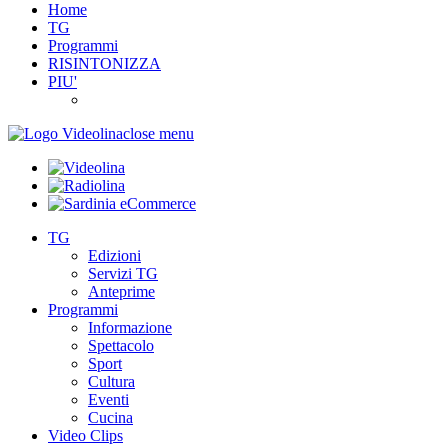
Home
TG
Programmi
RISINTONIZZA
PIU'
close menu
TG
Edizioni
Servizi TG
Anteprime
Programmi
Informazione
Spettacolo
Sport
Cultura
Eventi
Cucina
Video Clips