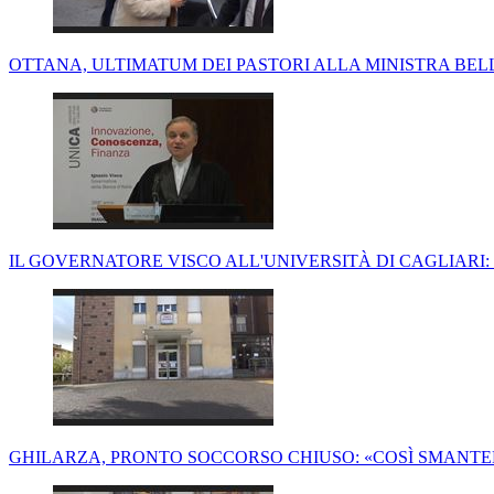
OTTANA, ULTIMATUM DEI PASTORI ALLA MINISTRA BE
IL GOVERNATORE VISCO ALL'UNIVERSITÀ DI CAGLIARI:
GHILARZA, PRONTO SOCCORSO CHIUSO: «COSÌ SMANT