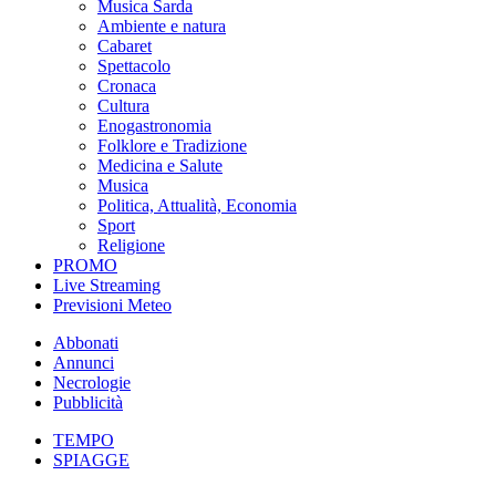
Musica Sarda
Ambiente e natura
Cabaret
Spettacolo
Cronaca
Cultura
Enogastronomia
Folklore e Tradizione
Medicina e Salute
Musica
Politica, Attualità, Economia
Sport
Religione
PROMO
Live Streaming
Previsioni Meteo
Abbonati
Annunci
Necrologie
Pubblicità
TEMPO
SPIAGGE