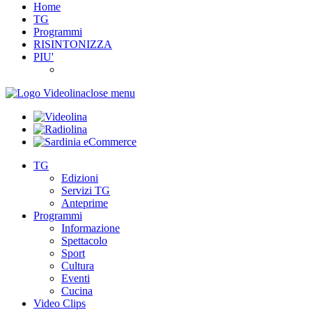
Home
TG
Programmi
RISINTONIZZA
PIU'
close menu
TG
Edizioni
Servizi TG
Anteprime
Programmi
Informazione
Spettacolo
Sport
Cultura
Eventi
Cucina
Video Clips