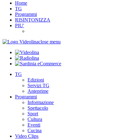
Home
TG
Programmi
RISINTONIZZA
PIU'
close menu
TG
Edizioni
Servizi TG
Anteprime
Programmi
Informazione
Spettacolo
Sport
Cultura
Eventi
Cucina
Video Clips