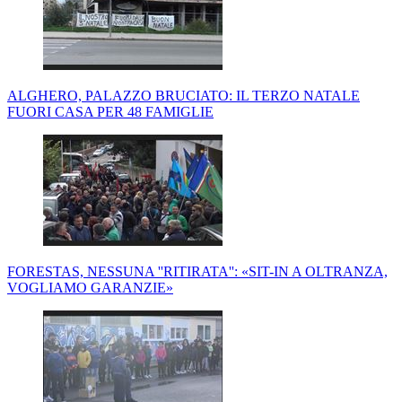
ALGHERO, PALAZZO BRUCIATO: IL TERZO NATALE
FUORI CASA PER 48 FAMIGLIE
FORESTAS, NESSUNA ''RITIRATA'': «SIT-IN A OLTRANZA,
VOGLIAMO GARANZIE»