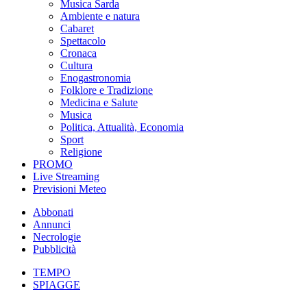
Musica Sarda
Ambiente e natura
Cabaret
Spettacolo
Cronaca
Cultura
Enogastronomia
Folklore e Tradizione
Medicina e Salute
Musica
Politica, Attualità, Economia
Sport
Religione
PROMO
Live Streaming
Previsioni Meteo
Abbonati
Annunci
Necrologie
Pubblicità
TEMPO
SPIAGGE