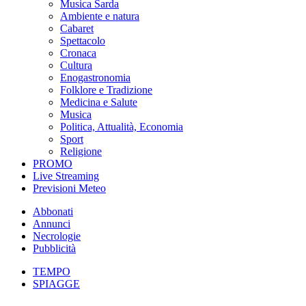
Musica Sarda
Ambiente e natura
Cabaret
Spettacolo
Cronaca
Cultura
Enogastronomia
Folklore e Tradizione
Medicina e Salute
Musica
Politica, Attualità, Economia
Sport
Religione
PROMO
Live Streaming
Previsioni Meteo
Abbonati
Annunci
Necrologie
Pubblicità
TEMPO
SPIAGGE