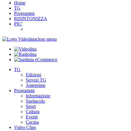
Home
TG
Programmi
RISINTONIZZA
PIU'
close menu
TG
Edizioni
Servizi TG
Anteprime
Programmi
Informazione
Spettacolo
Sport
Cultura
Eventi
Cucina
Video Clips