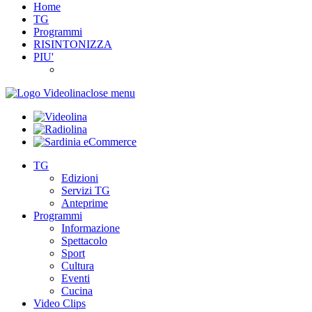
Home
TG
Programmi
RISINTONIZZA
PIU'
close menu
TG
Edizioni
Servizi TG
Anteprime
Programmi
Informazione
Spettacolo
Sport
Cultura
Eventi
Cucina
Video Clips