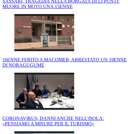
SASSARI, TRAGEDIA NELLA BORGATA DI LI PUNTI:
MUORE IN MOTO UNA 15ENNE
16ENNE FERITO A MACOMER, ARRESTATO UN 19ENNE
DI NORAGUGUME
CORONAVIRUS, DANNI ANCHE NELL'ISOLA:
«PENSIAMO A MISURE PER IL TURISMO»