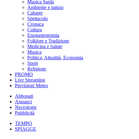
Musica Sarda
Ambiente e natura
Cabaret
Spettacolo
Cronaca
Cultura
Enogastronomia
Folklore e Tradizione
Medicina e Salute
Musica
Politica, Attualità, Economia
Sport
Religione
PROMO
Live Streaming
Previsioni Meteo
Abbonati
Annunci
Necrologie
Pubblicità
TEMPO
SPIAGGE