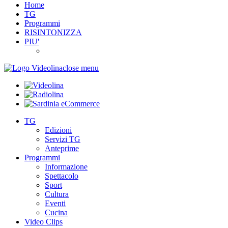
Home
TG
Programmi
RISINTONIZZA
PIU'
close menu
TG
Edizioni
Servizi TG
Anteprime
Programmi
Informazione
Spettacolo
Sport
Cultura
Eventi
Cucina
Video Clips