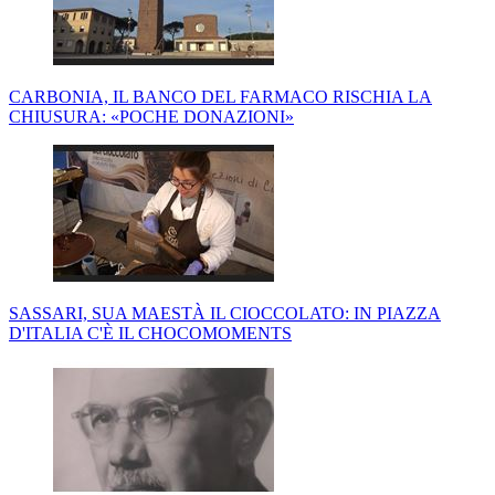
CARBONIA, IL BANCO DEL FARMACO RISCHIA LA
CHIUSURA: «POCHE DONAZIONI»
SASSARI, SUA MAESTÀ IL CIOCCOLATO: IN PIAZZA
D'ITALIA C'È IL CHOCOMOMENTS