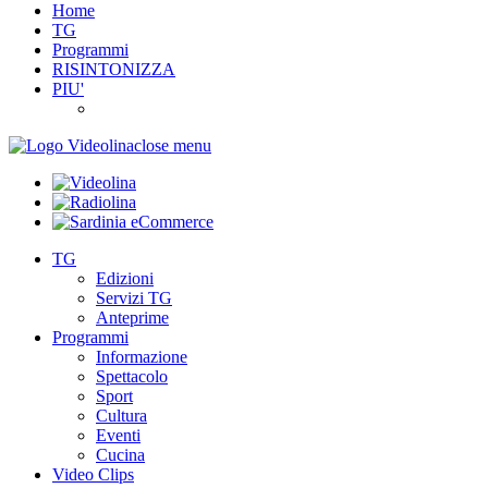
Home
TG
Programmi
RISINTONIZZA
PIU'
close menu
TG
Edizioni
Servizi TG
Anteprime
Programmi
Informazione
Spettacolo
Sport
Cultura
Eventi
Cucina
Video Clips