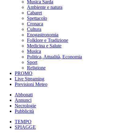
Musica Sarda
Ambiente e natura
Cabaret
Spettacolo
Cronaca
Cultura
Enogastronomia
Folklore e Tradizione
Medicina e Salute
Musica
Politica, Attualità, Economia
Sport
Religione
PROMO
Live Streaming
Previsioni Meteo
Abbonati
Annunci
Necrologie
Pubblicità
TEMPO
SPIAGGE