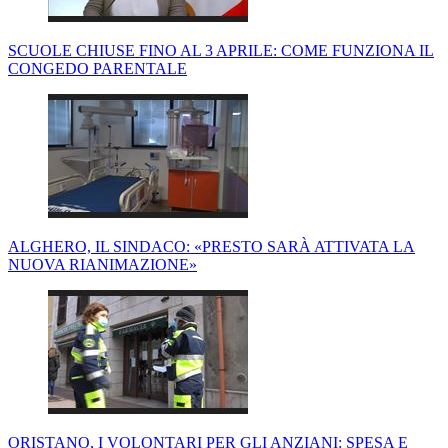
SCUOLE CHIUSE FINO AL 3 APRILE: COME FUNZIONA IL
CONGEDO PARENTALE
ALGHERO, IL SINDACO: «PRESTO SARÀ ATTIVATA LA
NUOVA RIANIMAZIONE»
ORISTANO, I VOLONTARI PER GLI ANZIANI: SPESA E