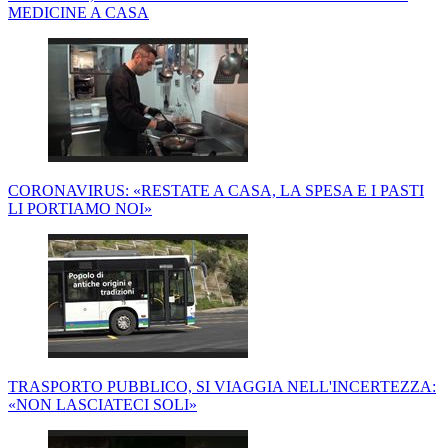
MEDICINE A CASA
CORONAVIRUS: «RESTATE A CASA, LA SPESA E I PASTI
LI PORTIAMO NOI»
TRASPORTO PUBBLICO, SI VIAGGIA NELL'INCERTEZZA:
«NON LASCIATECI SOLI»