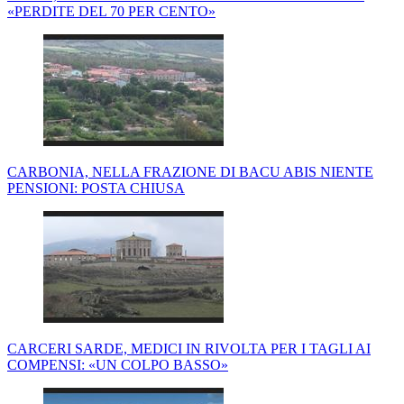
«PERDITE DEL 70 PER CENTO»
CARBONIA, NELLA FRAZIONE DI BACU ABIS NIENTE
PENSIONI: POSTA CHIUSA
CARCERI SARDE, MEDICI IN RIVOLTA PER I TAGLI AI
COMPENSI: «UN COLPO BASSO»