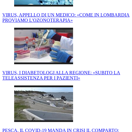
VIRUS, APPELLO DI UN MEDICO: «COME IN LOMBARDIA
PROVIAMO L'OZONOTERAPIA»
VIRUS, I DIABETOLOGI ALLA REGIONE: «SUBITO LA
TELEASSISTENZA PER I PAZIENTI»
PESCA, IL COVID-19 MANDA IN CRISI IL COMPARTO: