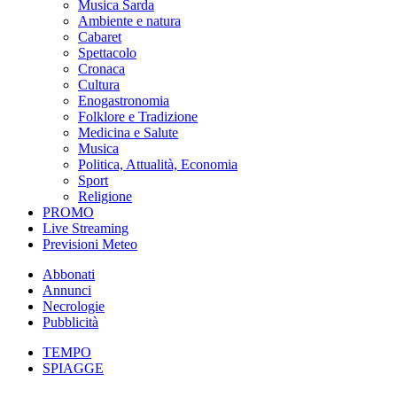
Musica Sarda
Ambiente e natura
Cabaret
Spettacolo
Cronaca
Cultura
Enogastronomia
Folklore e Tradizione
Medicina e Salute
Musica
Politica, Attualità, Economia
Sport
Religione
PROMO
Live Streaming
Previsioni Meteo
Abbonati
Annunci
Necrologie
Pubblicità
TEMPO
SPIAGGE