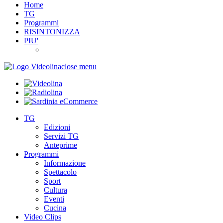
Home
TG
Programmi
RISINTONIZZA
PIU'
close menu
TG
Edizioni
Servizi TG
Anteprime
Programmi
Informazione
Spettacolo
Sport
Cultura
Eventi
Cucina
Video Clips