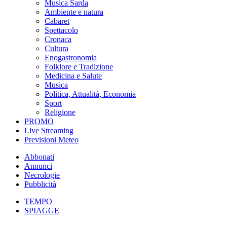
Musica Sarda
Ambiente e natura
Cabaret
Spettacolo
Cronaca
Cultura
Enogastronomia
Folklore e Tradizione
Medicina e Salute
Musica
Politica, Attualità, Economia
Sport
Religione
PROMO
Live Streaming
Previsioni Meteo
Abbonati
Annunci
Necrologie
Pubblicità
TEMPO
SPIAGGE