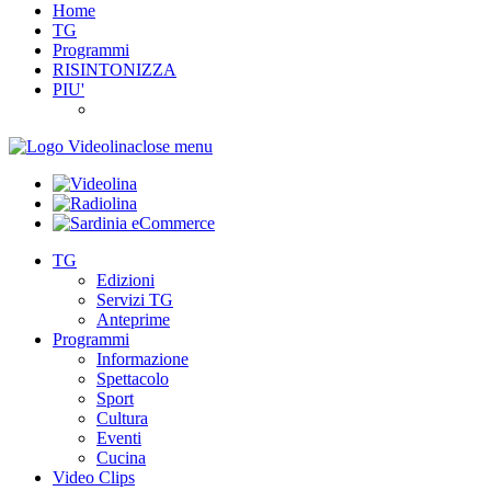
Home
TG
Programmi
RISINTONIZZA
PIU'
close menu
TG
Edizioni
Servizi TG
Anteprime
Programmi
Informazione
Spettacolo
Sport
Cultura
Eventi
Cucina
Video Clips