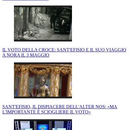
IL VOTO DELLA CROCE: SANT'EFISIO E IL SUO VIAGGIO
A NORA IL 3 MAGGIO
SANT'EFISIO, IL DISPIACERE DELL'ALTER NOS: «MA
L'IMPORTANTE È SCIOGLIERE IL VOTO»