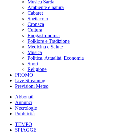
Musica Sarda
Ambiente e natura
Cabaret
Spettacolo
Cronaca
Cultura
Enogastronomia
Folklore e Tradizione
Medicina e Salute
Musica
Politica, Attualità, Economia
Sport
Religione
PROMO
Live Streaming
Previsioni Meteo
Abbonati
Annunci
Necrologie
Pubblicità
TEMPO
SPIAGGE