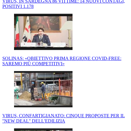
VIRUS, IN SARDEGNA 86 VITTIME: 14 NUOVI CONTAGI,
POSITIVI 1.178
SOLINAS: «OBIETTIVO PRIMA REGIONE COVID-FREE:
SAREMO PIÙ COMPETITIVI»
VIRUS, CONFARTIGIANATO: CINQUE PROPOSTE PER IL
''NEW DEAL'' DELL'EDILIZIA