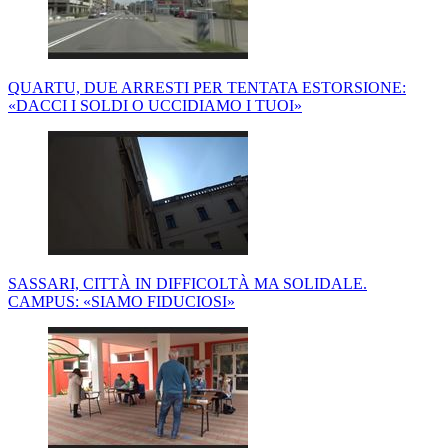
QUARTU, DUE ARRESTI PER TENTATA ESTORSIONE:
«DACCI I SOLDI O UCCIDIAMO I TUOI»
SASSARI, CITTÀ IN DIFFICOLTÀ MA SOLIDALE.
CAMPUS: «SIAMO FIDUCIOSI»