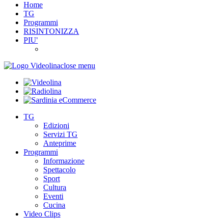
Home
TG
Programmi
RISINTONIZZA
PIU'
close menu
TG
Edizioni
Servizi TG
Anteprime
Programmi
Informazione
Spettacolo
Sport
Cultura
Eventi
Cucina
Video Clips