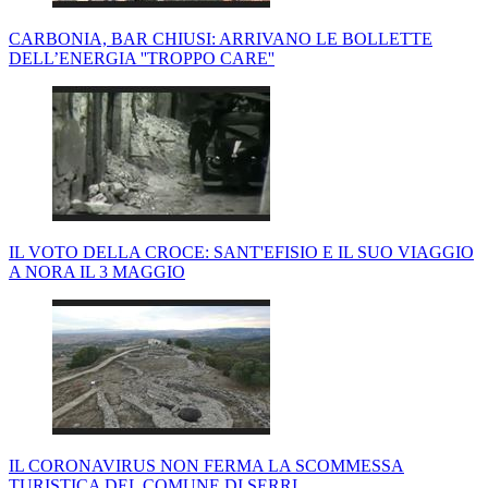
CARBONIA, BAR CHIUSI: ARRIVANO LE BOLLETTE
DELL’ENERGIA ''TROPPO CARE''
IL VOTO DELLA CROCE: SANT'EFISIO E IL SUO VIAGGIO
A NORA IL 3 MAGGIO
IL CORONAVIRUS NON FERMA LA SCOMMESSA
TURISTICA DEL COMUNE DI SERRI