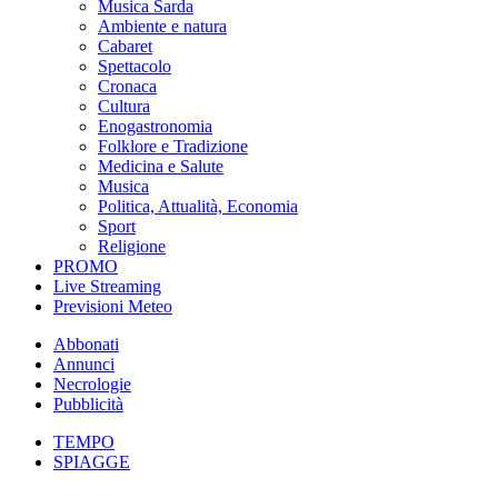
Musica Sarda
Ambiente e natura
Cabaret
Spettacolo
Cronaca
Cultura
Enogastronomia
Folklore e Tradizione
Medicina e Salute
Musica
Politica, Attualità, Economia
Sport
Religione
PROMO
Live Streaming
Previsioni Meteo
Abbonati
Annunci
Necrologie
Pubblicità
TEMPO
SPIAGGE