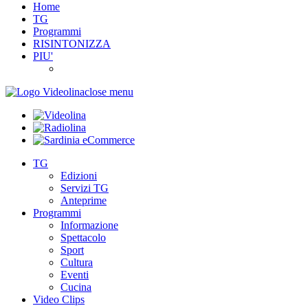
Home
TG
Programmi
RISINTONIZZA
PIU'
close menu
TG
Edizioni
Servizi TG
Anteprime
Programmi
Informazione
Spettacolo
Sport
Cultura
Eventi
Cucina
Video Clips