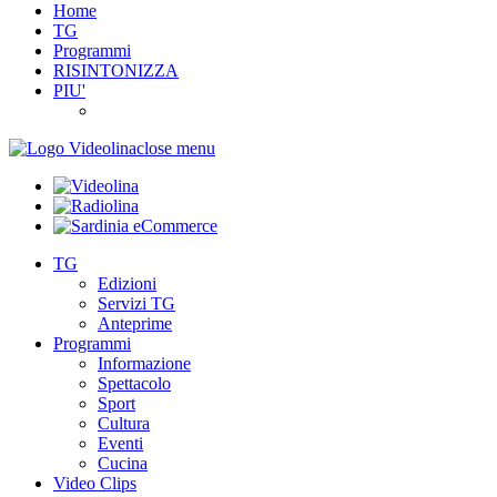
Home
TG
Programmi
RISINTONIZZA
PIU'
close menu
TG
Edizioni
Servizi TG
Anteprime
Programmi
Informazione
Spettacolo
Sport
Cultura
Eventi
Cucina
Video Clips