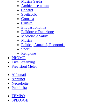
Musica Sarda
Ambiente e natura
Cabaret
Spettacolo
Cronaca
Cultura
Enogastronomia
Folklore e Tradizione
Medicina e Salute
Musica
Politica, Attualità, Economia
Sport
Religione
PROMO
Live Streaming
Previsioni Meteo
Abbonati
Annunci
Necrologie
Pubblicità
TEMPO
SPIAGGE