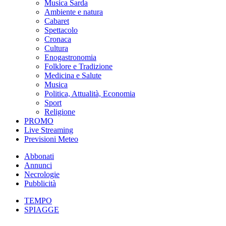
Musica Sarda
Ambiente e natura
Cabaret
Spettacolo
Cronaca
Cultura
Enogastronomia
Folklore e Tradizione
Medicina e Salute
Musica
Politica, Attualità, Economia
Sport
Religione
PROMO
Live Streaming
Previsioni Meteo
Abbonati
Annunci
Necrologie
Pubblicità
TEMPO
SPIAGGE