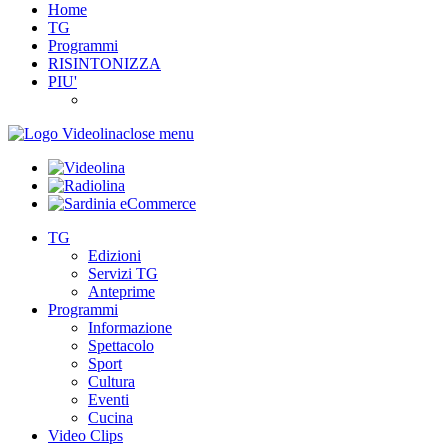
Home
TG
Programmi
RISINTONIZZA
PIU'
close menu
TG
Edizioni
Servizi TG
Anteprime
Programmi
Informazione
Spettacolo
Sport
Cultura
Eventi
Cucina
Video Clips