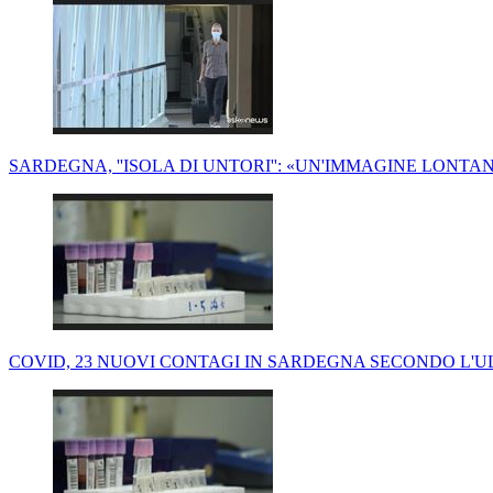
SARDEGNA, ''ISOLA DI UNTORI'': «UN'IMMAGINE LONT
COVID, 23 NUOVI CONTAGI IN SARDEGNA SECONDO L'