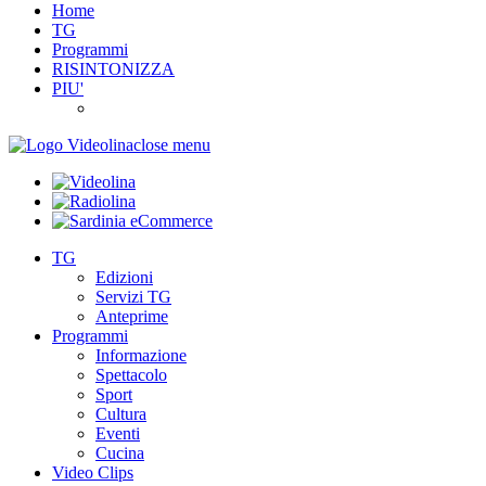
Home
TG
Programmi
RISINTONIZZA
PIU'
close menu
TG
Edizioni
Servizi TG
Anteprime
Programmi
Informazione
Spettacolo
Sport
Cultura
Eventi
Cucina
Video Clips