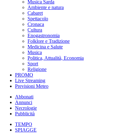
Musica Sarda
Ambiente e natura
Cabaret
Spettacolo
Cronaca
Cultura
Enogastronomia
Folklore e Tradizione
Medicina e Salute
Musica
Politica, Attualità, Economia
Sport
Religione
PROMO
Live Streaming
Previsioni Meteo
Abbonati
Annunci
Necrologie
Pubblicità
TEMPO
SPIAGGE