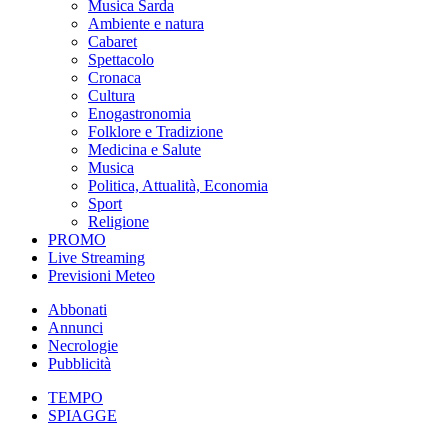
Musica Sarda
Ambiente e natura
Cabaret
Spettacolo
Cronaca
Cultura
Enogastronomia
Folklore e Tradizione
Medicina e Salute
Musica
Politica, Attualità, Economia
Sport
Religione
PROMO
Live Streaming
Previsioni Meteo
Abbonati
Annunci
Necrologie
Pubblicità
TEMPO
SPIAGGE