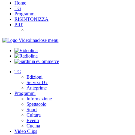
Home
TG
Programmi
RISINTONIZZA
PIU'
close menu
TG
Edizioni
Servizi TG
Anteprime
Programmi
Informazione
Spettacolo
Sport
Cultura
Eventi
Cucina
Video Clips