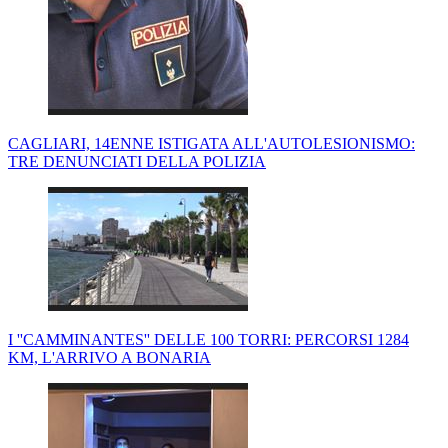
CAGLIARI, 14ENNE ISTIGATA ALL'AUTOLESIONISMO:
TRE DENUNCIATI DELLA POLIZIA
I ''CAMMINANTES'' DELLE 100 TORRI: PERCORSI 1284
KM, L'ARRIVO A BONARIA