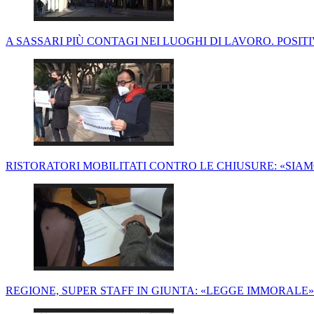
A SASSARI PIÙ CONTAGI NEI LUOGHI DI LAVORO. POSITI
RISTORATORI MOBILITATI CONTRO LE CHIUSURE: «SIAM
REGIONE, SUPER STAFF IN GIUNTA: «LEGGE IMMORALE»