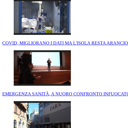
COVID, MIGLIORANO I DATI MA L'ISOLA RESTA ARANCION
EMERGENZA SANITÀ, A NUORO CONFRONTO INFUOCATO 