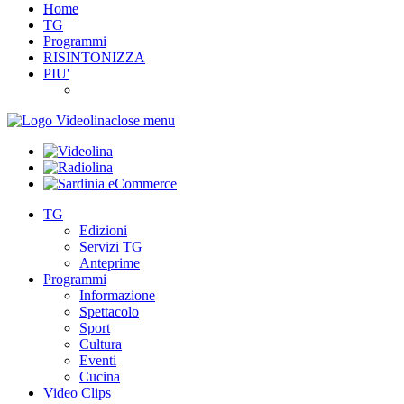
Home
TG
Programmi
RISINTONIZZA
PIU'
close menu
TG
Edizioni
Servizi TG
Anteprime
Programmi
Informazione
Spettacolo
Sport
Cultura
Eventi
Cucina
Video Clips