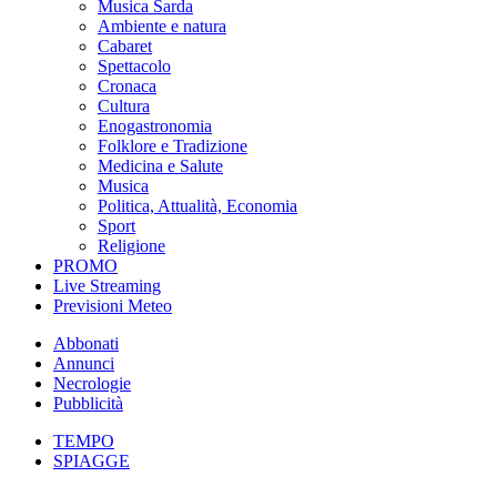
Musica Sarda
Ambiente e natura
Cabaret
Spettacolo
Cronaca
Cultura
Enogastronomia
Folklore e Tradizione
Medicina e Salute
Musica
Politica, Attualità, Economia
Sport
Religione
PROMO
Live Streaming
Previsioni Meteo
Abbonati
Annunci
Necrologie
Pubblicità
TEMPO
SPIAGGE