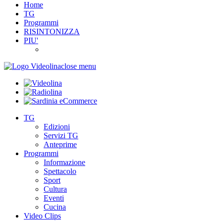
Home
TG
Programmi
RISINTONIZZA
PIU'
close menu
TG
Edizioni
Servizi TG
Anteprime
Programmi
Informazione
Spettacolo
Sport
Cultura
Eventi
Cucina
Video Clips