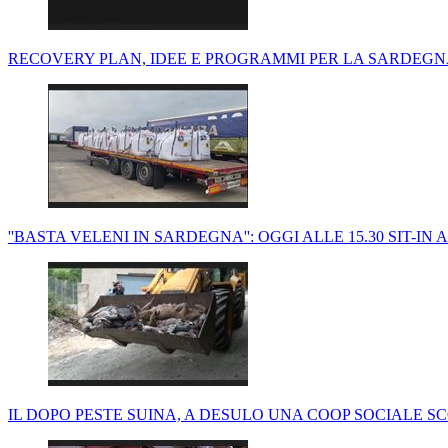
RECOVERY PLAN, IDEE E PROGRAMMI PER LA SARDEGNA
''BASTA VELENI IN SARDEGNA'': OGGI ALLE 15.30 SIT-IN
IL DOPO PESTE SUINA, A DESULO UNA COOP SOCIALE 