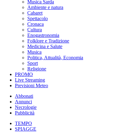
Musica Sarda
Ambiente e natura
Cabaret
Spettacolo
Cronaca
Cultura
Enogastronomia
Folklore e Tradizione
Medicina e Salute
Musica
Politica, Attualità, Economia
Sport
Religione
PROMO
Live Streaming
Previsioni Meteo
Abbonati
Annunci
Necrologie
Pubblicità
TEMPO
SPIAGGE