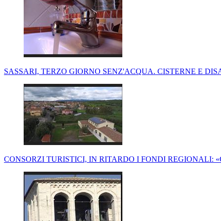
SASSARI, TERZO GIORNO SENZ'ACQUA. CISTERNE E DISA
CONSORZI TURISTICI, IN RITARDO I FONDI REGIONALI: 