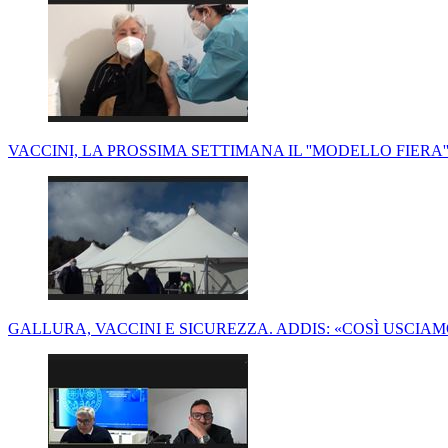
VACCINI, LA PROSSIMA SETTIMANA IL ''MODELLO FIERA'
GALLURA, VACCINI E SICUREZZA. ADDIS: «COSÌ USCI