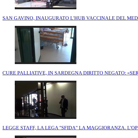
SAN GAVINO, INAUGURATO L'HUB VACCINALE DEL ME
CURE PALLIATIVE, IN SARDEGNA DIRITTO NEGATO: «S
LEGGE STAFF, LA LEGA ''SFIDA'' LA MAGGIORANZA. L'O