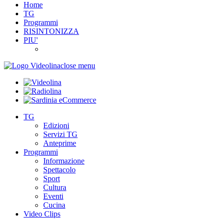
Home
TG
Programmi
RISINTONIZZA
PIU'
close menu
TG
Edizioni
Servizi TG
Anteprime
Programmi
Informazione
Spettacolo
Sport
Cultura
Eventi
Cucina
Video Clips