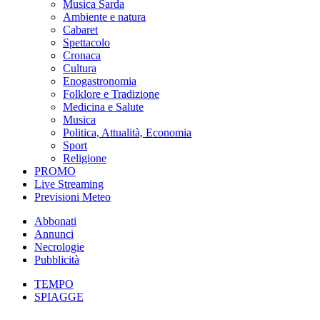
Musica Sarda
Ambiente e natura
Cabaret
Spettacolo
Cronaca
Cultura
Enogastronomia
Folklore e Tradizione
Medicina e Salute
Musica
Politica, Attualità, Economia
Sport
Religione
PROMO
Live Streaming
Previsioni Meteo
Abbonati
Annunci
Necrologie
Pubblicità
TEMPO
SPIAGGE