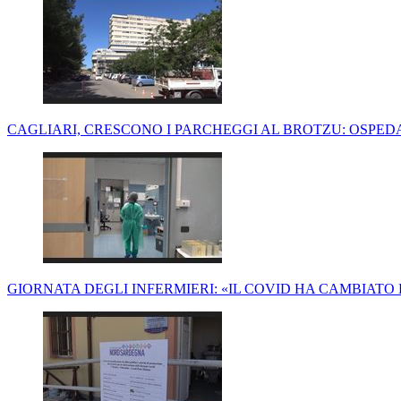
CAGLIARI, CRESCONO I PARCHEGGI AL BROTZU: OSPEDAL
GIORNATA DEGLI INFERMIERI: «IL COVID HA CAMBIATO