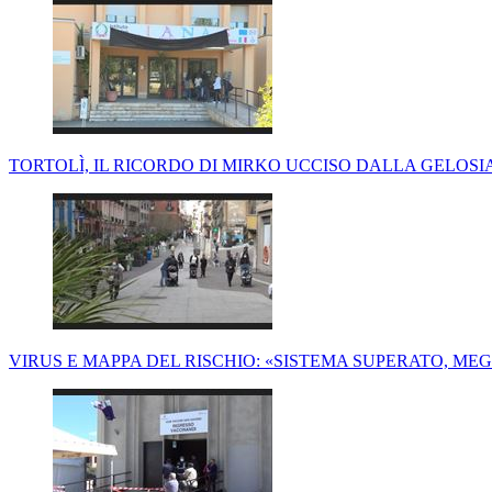
TORTOLÌ, IL RICORDO DI MIRKO UCCISO DALLA GELOS
VIRUS E MAPPA DEL RISCHIO: «SISTEMA SUPERATO, MEG