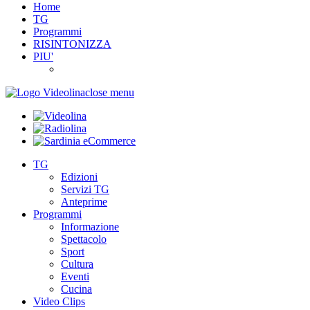
Home
TG
Programmi
RISINTONIZZA
PIU'
close menu
TG
Edizioni
Servizi TG
Anteprime
Programmi
Informazione
Spettacolo
Sport
Cultura
Eventi
Cucina
Video Clips