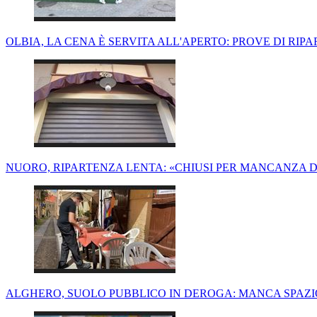
OLBIA, LA CENA È SERVITA ALL'APERTO: PROVE DI RIP
NUORO, RIPARTENZA LENTA: «CHIUSI PER MANCANZA DI
ALGHERO, SUOLO PUBBLICO IN DEROGA: MANCA SPAZI