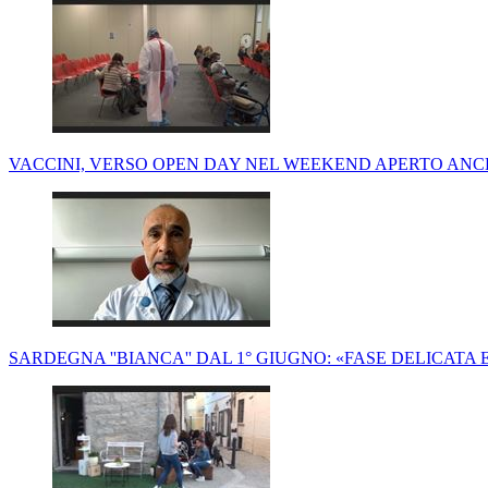
VACCINI, VERSO OPEN DAY NEL WEEKEND APERTO ANCH
SARDEGNA ''BIANCA'' DAL 1° GIUGNO: «FASE DELICATA