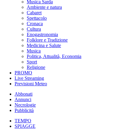
Musica Sarda
Ambiente e natura
Cabaret
Spettacolo
Cronaca
Cultura
Enogastronomia
Folklore e Tradizione
Medicina e Salute
Musica
Politica, Attualità, Economia
Sport
Religione
PROMO
Live Streaming
Previsioni Meteo
Abbonati
Annunci
Necrologie
Pubblicità
TEMPO
SPIAGGE