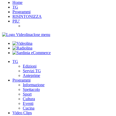
Home
TG
Programmi
RISINTONIZZA
PIU'
close menu
TG
Edizioni
Servizi TG
Anteprime
Programmi
Informazione
Spettacolo
Sport
Cultura
Eventi
Cucina
Video Clips