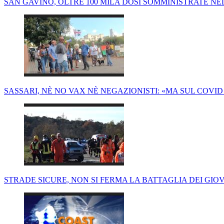
SAN GAVINO, OLTRE 100 MILA DOSI SOMMINISTRATE N
SASSARI, NÈ NO VAX NÈ NEGAZIONISTI: «MA SUL COVI
STRADE SICURE, NON SI FERMA LA BATTAGLIA DEI GIO