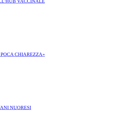
ELL'HUB VACCINALE
D POCA CHIAREZZA»
VANI NUORESI