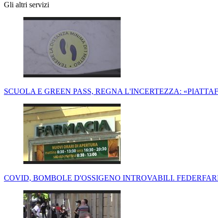
Gli altri servizi
SCUOLA E GREEN PASS, REGNA L'INCERTEZZA: «PIATTA
COVID, BOMBOLE D'OSSIGENO INTROVABILI. FEDERFA