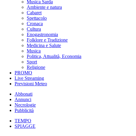
Musica Sarda
Ambiente e natura
Cabaret
Spettacolo
Cronaca
Cultura
Enogastronomia
Folklore e Tradizione
Medicina e Salute
Musica
Politica, Attualità, Economia
Sport
Religione
PROMO
Live Streaming
Previsioni Meteo
Abbonati
Annunci
Necrologie
Pubblicità
TEMPO
SPIAGGE