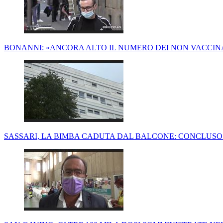
BONANNI: «ANCORA ALTO IL NUMERO DEI NON VACCINAT
SASSARI, LA BIMBA CADUTA DAL BALCONE: CONCLUSO 