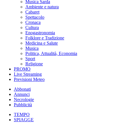
Musica Sarda
Ambiente e natura
Cabaret
Spettacolo
Cronaca
Cultura
Enogastronomia
Folklore e Tradizione
Medicina e Salute
Musica
Politica, Attualità, Economia
Sport
Religione
PROMO
Live Streaming
Previsioni Meteo
Abbonati
Annunci
Necrologie
Pubblicità
TEMPO
SPIAGGE