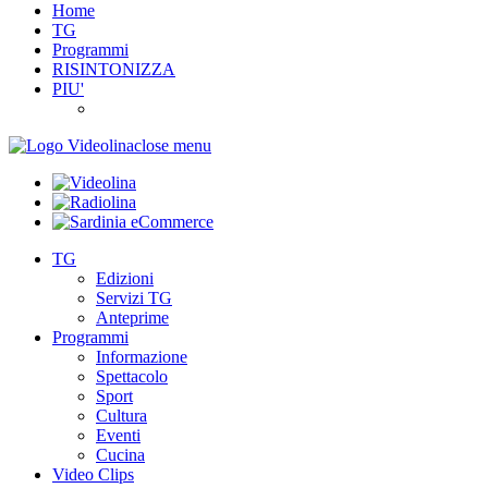
Home
TG
Programmi
RISINTONIZZA
PIU'
close menu
TG
Edizioni
Servizi TG
Anteprime
Programmi
Informazione
Spettacolo
Sport
Cultura
Eventi
Cucina
Video Clips