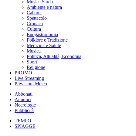
Musica Sarda
Ambiente e natura
Cabaret
Spettacolo
Cronaca
Cultura
Enogastronomia
Folklore e Tradizione
Medicina e Salute
Musica
Politica, Attualità, Economia
Sport
Religione
PROMO
Live Streaming
Previsioni Meteo
Abbonati
Annunci
Necrologie
Pubblicità
TEMPO
SPIAGGE