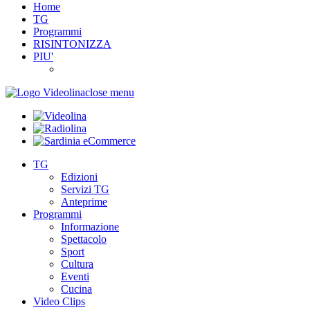
Home
TG
Programmi
RISINTONIZZA
PIU'
close menu
TG
Edizioni
Servizi TG
Anteprime
Programmi
Informazione
Spettacolo
Sport
Cultura
Eventi
Cucina
Video Clips