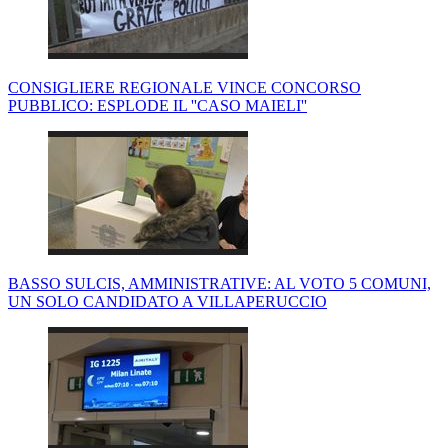
CONSIGLIERE REGIONALE VINCE CONCORSO
PUBBLICO: ESPLODE IL ''CASO MAIELI''
BASSO SULCIS, AMMINISTRATIVE: AL VOTO 5 COMUNI,
UN SOLO CANDIDATO A VILLAPERUCCIO