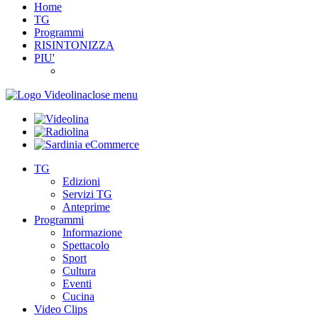
Home
TG
Programmi
RISINTONIZZA
PIU'
close menu
TG
Edizioni
Servizi TG
Anteprime
Programmi
Informazione
Spettacolo
Sport
Cultura
Eventi
Cucina
Video Clips