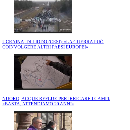
UCRAINA, DI LIDDO (CESI): «LA GUERRA PUÒ
COINVOLGERE ALTRI PAESI EUROPEI»
NUORO, ACQUE REFLUE PER IRRIGARE I CAMPI:
«BASTA, ATTENDIAMO 20 ANNI»