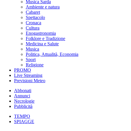
Musica Sarda
Ambiente e natura
Cabaret
Spettacolo
Cronaca
Cultura
Enogastronomia
Folklore e Tradizione
Medicina e Salute
Musica
Politica, Attualità, Economia
Sport
Religione
PROMO
Live Streaming
Previsioni Meteo
Abbonati
Annunci
Necrologie
Pubblicità
TEMPO
SPIAGGE