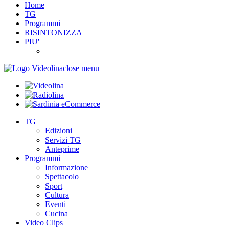
Home
TG
Programmi
RISINTONIZZA
PIU'
close menu
TG
Edizioni
Servizi TG
Anteprime
Programmi
Informazione
Spettacolo
Sport
Cultura
Eventi
Cucina
Video Clips