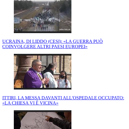
UCRAINA, DI LIDDO (CESI): «LA GUERRA PUÒ
COINVOLGERE ALTRI PAESI EUROPEI»
ITTIRI, LA MESSA DAVANTI ALL'OSPEDALE OCCUPATO:
«LA CHIESA VI È VICINA»