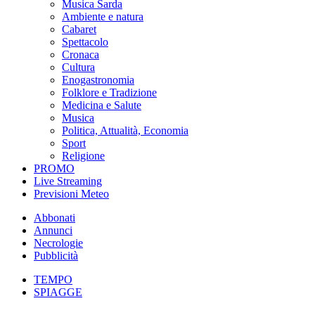
Musica Sarda
Ambiente e natura
Cabaret
Spettacolo
Cronaca
Cultura
Enogastronomia
Folklore e Tradizione
Medicina e Salute
Musica
Politica, Attualità, Economia
Sport
Religione
PROMO
Live Streaming
Previsioni Meteo
Abbonati
Annunci
Necrologie
Pubblicità
TEMPO
SPIAGGE