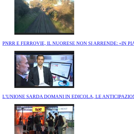
PNRR E FERROVIE, IL NUORESE NON SI ARRENDE: «IN P
L'UNIONE SARDA DOMANI IN EDICOLA, LE ANTICIPAZI