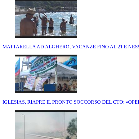
MATTARELLA AD ALGHERO, VACANZE FINO AL 21 E NES
IGLESIAS, RIAPRE IL PRONTO SOCCORSO DEL CTO: «OP