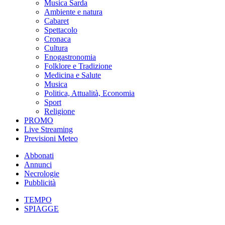
Musica Sarda
Ambiente e natura
Cabaret
Spettacolo
Cronaca
Cultura
Enogastronomia
Folklore e Tradizione
Medicina e Salute
Musica
Politica, Attualità, Economia
Sport
Religione
PROMO
Live Streaming
Previsioni Meteo
Abbonati
Annunci
Necrologie
Pubblicità
TEMPO
SPIAGGE