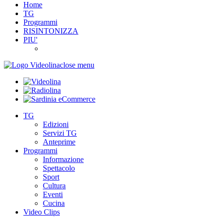
Home
TG
Programmi
RISINTONIZZA
PIU'
close menu
TG
Edizioni
Servizi TG
Anteprime
Programmi
Informazione
Spettacolo
Sport
Cultura
Eventi
Cucina
Video Clips