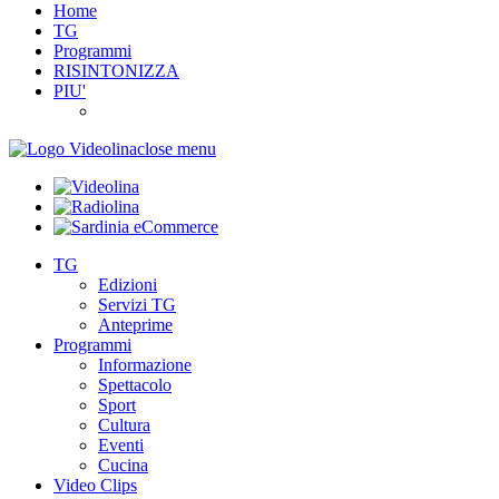
Home
TG
Programmi
RISINTONIZZA
PIU'
close menu
TG
Edizioni
Servizi TG
Anteprime
Programmi
Informazione
Spettacolo
Sport
Cultura
Eventi
Cucina
Video Clips