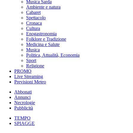
Musica Sarda
Ambiente e natura
Cabaret
Spettacolo
Cronaca
Cultura
Enogastronomia
Folklore e Tradizione
Medicina e Salute
Musica
Politica, Attualità, Economia
Sport
Religione
PROMO
Live Streaming
Previsioni Meteo
Abbonati
Annunci
Necrologie
Pubblicità
TEMPO
SPIAGGE