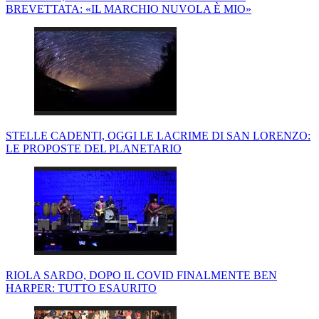
BREVETTATA: «IL MARCHIO NUVOLA È MIO»
STELLE CADENTI, OGGI LE LACRIME DI SAN LORENZO:
LE PROPOSTE DEL PLANETARIO
RIOLA SARDO, DOPO IL COVID FINALMENTE BEN
HARPER: TUTTO ESAURITO