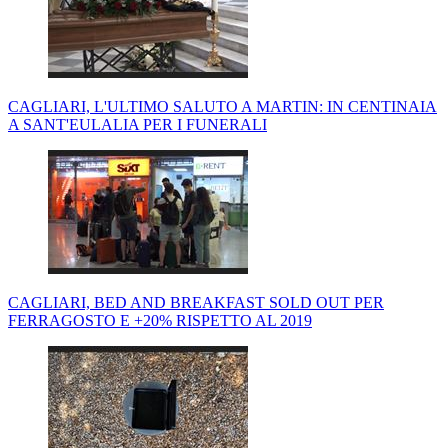
CAGLIARI, L'ULTIMO SALUTO A MARTIN: IN CENTINAIA
A SANT'EULALIA PER I FUNERALI
CAGLIARI, BED AND BREAKFAST SOLD OUT PER
FERRAGOSTO E +20% RISPETTO AL 2019