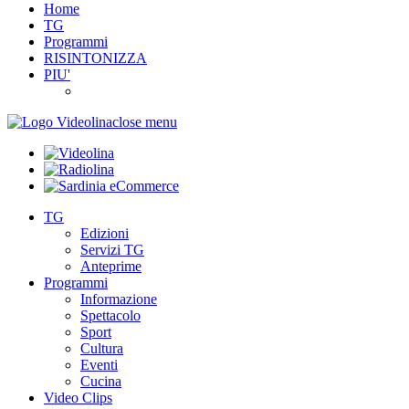
Home
TG
Programmi
RISINTONIZZA
PIU'
close menu
TG
Edizioni
Servizi TG
Anteprime
Programmi
Informazione
Spettacolo
Sport
Cultura
Eventi
Cucina
Video Clips