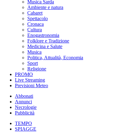
Musica Sarda
Ambiente e natura
Cabaret
Spettacolo
Cronaca
Cultura
Enogastronomia
Folklore e Tradizione
Medicina e Salute
Musica
Politica, Attualità, Economia
Sport
Religione
PROMO
Live Streaming
Previsioni Meteo
Abbonati
Annunci
Necrologie
Pubblicità
TEMPO
SPIAGGE