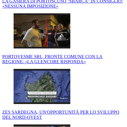
LA GASIERA DI PORTOSCUSO ''SBARCA'' IN CONSIGLIO:
«NESSUNA IMPOSIZIONE»
PORTOVESME SRL, FRONTE COMUNE CON LA
REGIONE: «LA GLENCORE RISPONDA»
ZES SARDEGNA, UN'OPPORTUNITÀ PER LO SVILUPPO
DEL NORD-OVEST