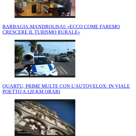
BARBAGIA-MANDROLISAI: «ECCO COME FAREMO
CRESCERE IL TURISMO RURALE»
QUARTU, PRIME MULTE CON L'AUTOVELOX: IN VIALE
POETTO A 120 KM ORARI