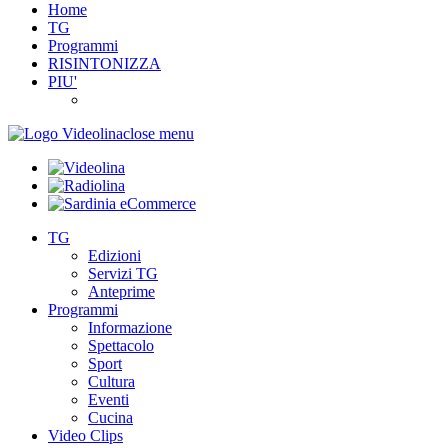
Home
TG
Programmi
RISINTONIZZA
PIU'
close menu
TG
Edizioni
Servizi TG
Anteprime
Programmi
Informazione
Spettacolo
Sport
Cultura
Eventi
Cucina
Video Clips