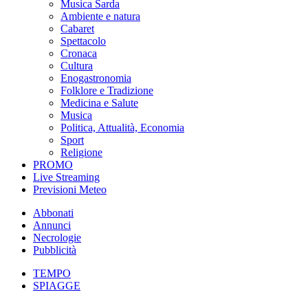
Musica Sarda
Ambiente e natura
Cabaret
Spettacolo
Cronaca
Cultura
Enogastronomia
Folklore e Tradizione
Medicina e Salute
Musica
Politica, Attualità, Economia
Sport
Religione
PROMO
Live Streaming
Previsioni Meteo
Abbonati
Annunci
Necrologie
Pubblicità
TEMPO
SPIAGGE