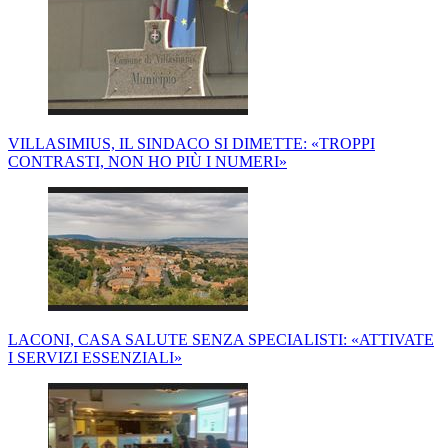
VILLASIMIUS, IL SINDACO SI DIMETTE: «TROPPI
CONTRASTI, NON HO PIÙ I NUMERI»
LACONI, CASA SALUTE SENZA SPECIALISTI: «ATTIVATE
I SERVIZI ESSENZIALI»