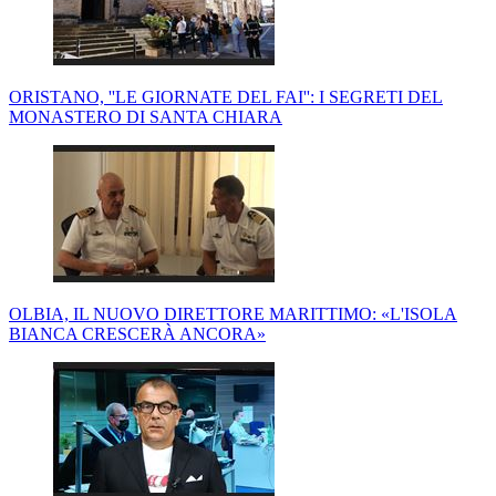
ORISTANO, ''LE GIORNATE DEL FAI'': I SEGRETI DEL
MONASTERO DI SANTA CHIARA
OLBIA, IL NUOVO DIRETTORE MARITTIMO: «L'ISOLA
BIANCA CRESCERÀ ANCORA»