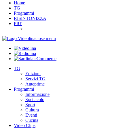
Home
TG
Programmi
RISINTONIZZA
PIU'
close menu
TG
Edizioni
Servizi TG
Anteprime
Programmi
Informazione
Spettacolo
Sport
Cultura
Eventi
Cucina
Video Clips