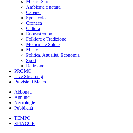
Musica Sarda
Ambiente e natura
Cabaret
Spettacolo
Cronaca
Cultura
Enogastronomia
Folklore e Tradizione
Medicina e Salute
Musica
Politica, Attualità, Economia
Sport
Religione
PROMO
Live Streaming
Previsioni Meteo
Abbonati
Annunci
Necrologie
Pubblicità
TEMPO
SPIAGGE