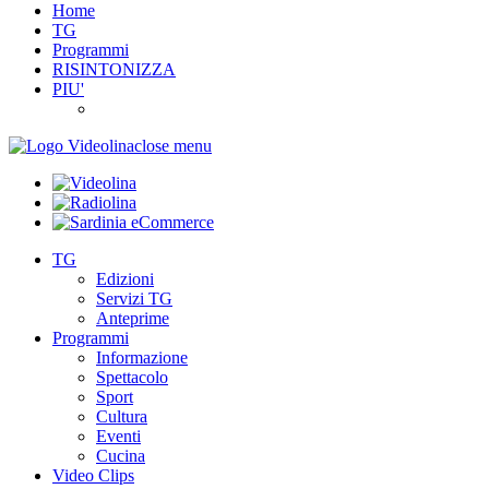
Home
TG
Programmi
RISINTONIZZA
PIU'
close menu
TG
Edizioni
Servizi TG
Anteprime
Programmi
Informazione
Spettacolo
Sport
Cultura
Eventi
Cucina
Video Clips