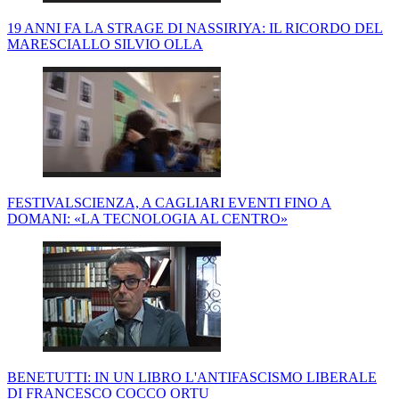
19 ANNI FA LA STRAGE DI NASSIRIYA: IL RICORDO DEL
MARESCIALLO SILVIO OLLA
FESTIVALSCIENZA, A CAGLIARI EVENTI FINO A
DOMANI: «LA TECNOLOGIA AL CENTRO»
BENETUTTI: IN UN LIBRO L'ANTIFASCISMO LIBERALE
DI FRANCESCO COCCO ORTU