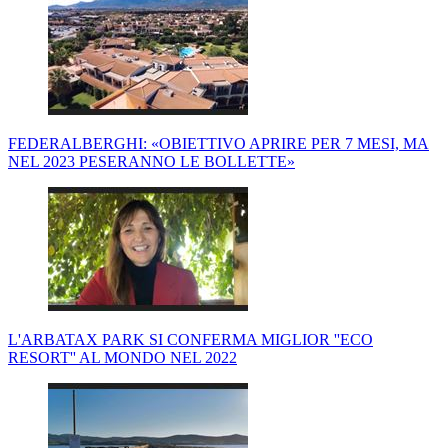
FEDERALBERGHI: «OBIETTIVO APRIRE PER 7 MESI, MA
NEL 2023 PESERANNO LE BOLLETTE»
L'ARBATAX PARK SI CONFERMA MIGLIOR ''ECO
RESORT'' AL MONDO NEL 2022