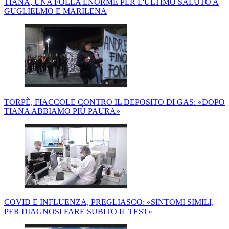
TIANA, UNA FOLLA ENORME PER L'ULTIMO SALUTO A
GUGLIELMO E MARILENA
TORPÈ, FIACCOLE CONTRO IL DEPOSITO DI GAS: «DOPO
TIANA ABBIAMO PIÙ PAURA»
COVID E INFLUENZA, PREGLIASCO: «SINTOMI SIMILI,
PER DIAGNOSI FARE SUBITO IL TEST»