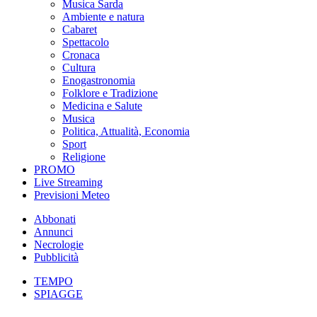
Musica Sarda
Ambiente e natura
Cabaret
Spettacolo
Cronaca
Cultura
Enogastronomia
Folklore e Tradizione
Medicina e Salute
Musica
Politica, Attualità, Economia
Sport
Religione
PROMO
Live Streaming
Previsioni Meteo
Abbonati
Annunci
Necrologie
Pubblicità
TEMPO
SPIAGGE