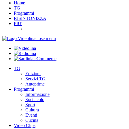
Home
TG
Programmi
RISINTONIZZA
PIU'
close menu
TG
Edizioni
Servizi TG
Anteprime
Programmi
Informazione
Spettacolo
Sport
Cultura
Eventi
Cucina
Video Clips