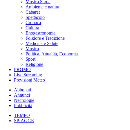
Musica Sarda
Ambiente e natura
Cabaret
Spettacolo
Cronaca
Cultura
Enogastronomia
Folklore e Tradizione
Medicina e Salute
Musica
Politica, Attualità, Economia
Sport
Religione
PROMO
Live Streaming
Previsioni Meteo
Abbonati
Annunci
Necrologie
Pubblicità
TEMPO
SPIAGGE