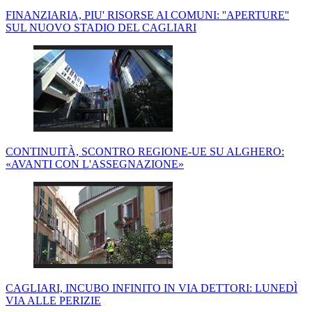
FINANZIARIA, PIU' RISORSE AI COMUNI: ''APERTURE''
SUL NUOVO STADIO DEL CAGLIARI
CONTINUITÀ, SCONTRO REGIONE-UE SU ALGHERO:
«AVANTI CON L'ASSEGNAZIONE»
CAGLIARI, INCUBO INFINITO IN VIA DETTORI: LUNEDÌ
VIA ALLE PERIZIE