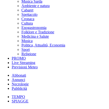
Musica Sarda
Ambiente e natura
Cabaret
Spettacolo
Cronaca
Cultura
Enogastronomia
Folklore e Tradizione
Medicina e Salute
Musica
Politica, Attualità, Economia
Sport
Religione
PROMO
Live Streaming
Previsioni Meteo
Abbonati
Annunci
Necrologie
Pubblicità
TEMPO
SPIAGGE