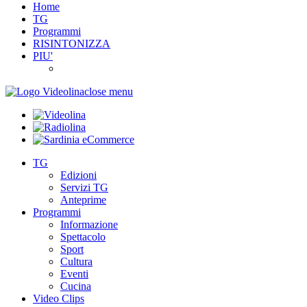
Home
TG
Programmi
RISINTONIZZA
PIU'
close menu
TG
Edizioni
Servizi TG
Anteprime
Programmi
Informazione
Spettacolo
Sport
Cultura
Eventi
Cucina
Video Clips