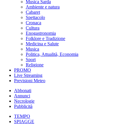
Musica Sarda
Ambiente e natura
Cabaret
Spettacolo
Cronaca
Cultura
Enogastronomia
Folklore e Tradizione
Medicina e Salute
Musica
Politica, Attualità, Economia
Sport
Religione
PROMO
Live Streaming
Previsioni Meteo
Abbonati
Annunci
Necrologie
Pubblicità
TEMPO
SPIAGGE