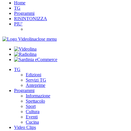
Home
TG
Programmi
RISINTONIZZA
PIU'
close menu
TG
Edizioni
Servizi TG
Anteprime
Programmi
Informazione
Spettacolo
Sport
Cultura
Eventi
Cucina
Video Clips