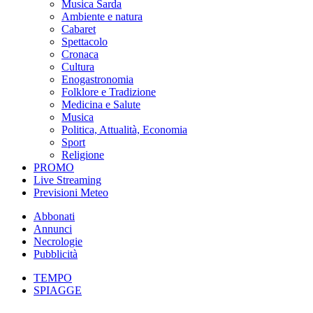
Musica Sarda
Ambiente e natura
Cabaret
Spettacolo
Cronaca
Cultura
Enogastronomia
Folklore e Tradizione
Medicina e Salute
Musica
Politica, Attualità, Economia
Sport
Religione
PROMO
Live Streaming
Previsioni Meteo
Abbonati
Annunci
Necrologie
Pubblicità
TEMPO
SPIAGGE