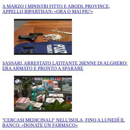
A MARZO I MINISTRI FITTO E ABODI. PROVINCE,
APPELLO BIPARTISAN: «ORA O MAI PIU'»
SASSARI, ARRESTATO LATITANTE 26ENNE DI ALGHERO:
ERA ARMATO E PRONTO A SPARARE
''CERCASI MEDICINALI'' NELL'ISOLA, FINO A LUNEDÌ IL
BANCO: «DONATE UN FARMACO»