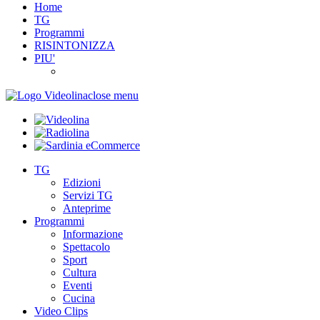
Home
TG
Programmi
RISINTONIZZA
PIU'
close menu
TG
Edizioni
Servizi TG
Anteprime
Programmi
Informazione
Spettacolo
Sport
Cultura
Eventi
Cucina
Video Clips