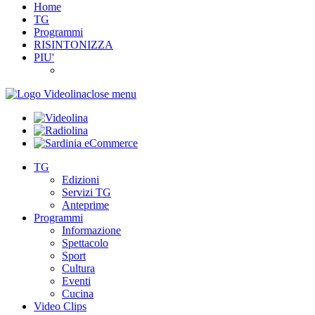
Home
TG
Programmi
RISINTONIZZA
PIU'
close menu
TG
Edizioni
Servizi TG
Anteprime
Programmi
Informazione
Spettacolo
Sport
Cultura
Eventi
Cucina
Video Clips