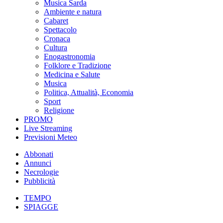
Musica Sarda
Ambiente e natura
Cabaret
Spettacolo
Cronaca
Cultura
Enogastronomia
Folklore e Tradizione
Medicina e Salute
Musica
Politica, Attualità, Economia
Sport
Religione
PROMO
Live Streaming
Previsioni Meteo
Abbonati
Annunci
Necrologie
Pubblicità
TEMPO
SPIAGGE