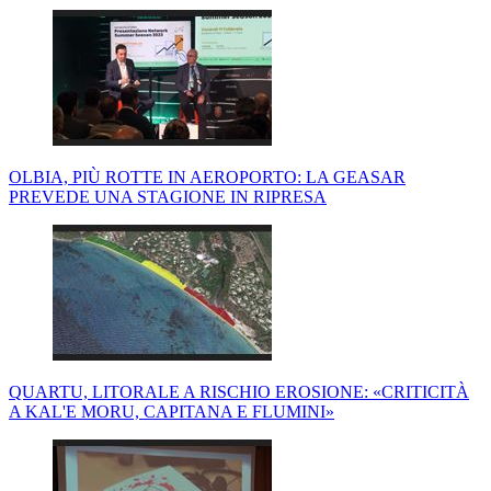
OLBIA, PIÙ ROTTE IN AEROPORTO: LA GEASAR
PREVEDE UNA STAGIONE IN RIPRESA
QUARTU, LITORALE A RISCHIO EROSIONE: «CRITICITÀ
A KAL'E MORU, CAPITANA E FLUMINI»