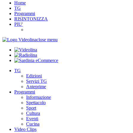
Home
TG
Programmi
RISINTONIZZA
PIU'
close menu
TG
Edizioni
Servizi TG
Anteprime
Programmi
Informazione
Spettacolo
Sport
Cultura
Eventi
Cucina
Video Clips