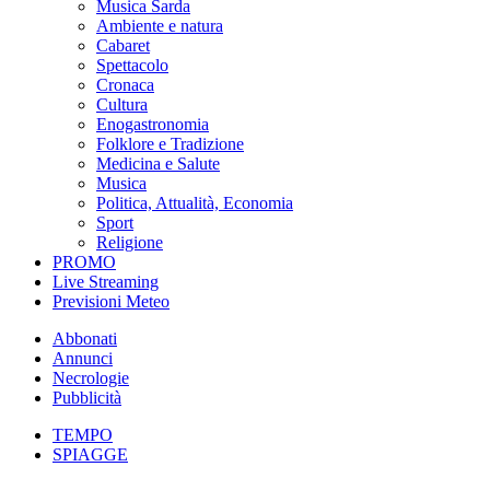
Musica Sarda
Ambiente e natura
Cabaret
Spettacolo
Cronaca
Cultura
Enogastronomia
Folklore e Tradizione
Medicina e Salute
Musica
Politica, Attualità, Economia
Sport
Religione
PROMO
Live Streaming
Previsioni Meteo
Abbonati
Annunci
Necrologie
Pubblicità
TEMPO
SPIAGGE