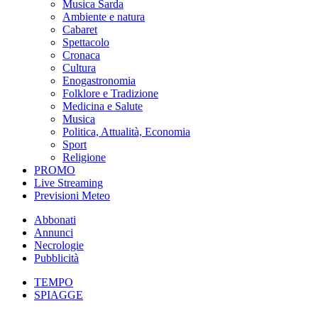
Musica Sarda
Ambiente e natura
Cabaret
Spettacolo
Cronaca
Cultura
Enogastronomia
Folklore e Tradizione
Medicina e Salute
Musica
Politica, Attualità, Economia
Sport
Religione
PROMO
Live Streaming
Previsioni Meteo
Abbonati
Annunci
Necrologie
Pubblicità
TEMPO
SPIAGGE