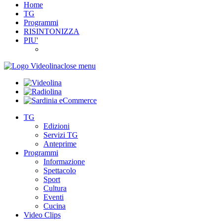
Home
TG
Programmi
RISINTONIZZA
PIU'
close menu
TG
Edizioni
Servizi TG
Anteprime
Programmi
Informazione
Spettacolo
Sport
Cultura
Eventi
Cucina
Video Clips