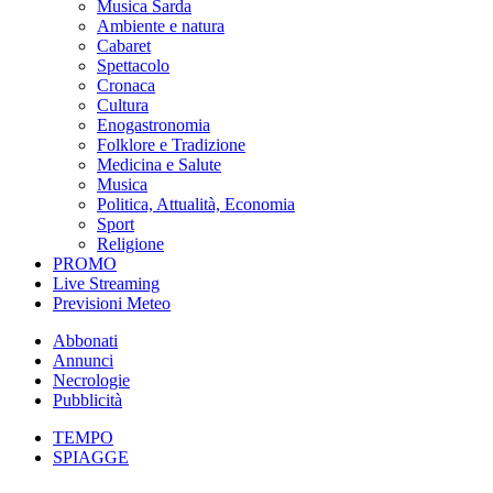
Musica Sarda
Ambiente e natura
Cabaret
Spettacolo
Cronaca
Cultura
Enogastronomia
Folklore e Tradizione
Medicina e Salute
Musica
Politica, Attualità, Economia
Sport
Religione
PROMO
Live Streaming
Previsioni Meteo
Abbonati
Annunci
Necrologie
Pubblicità
TEMPO
SPIAGGE