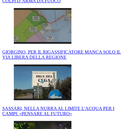
COLPI D’ARMA DA FUOCO
GIORGINO, PER IL RIGASSIFICATORE MANCA SOLO IL
VIA LIBERA DELLA REGIONE
SASSARI, NELLA NURRA AL LIMITE L'ACQUA PER I
CAMPI: «PENSARE AL FUTURO»