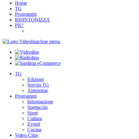
Home
TG
Programmi
RISINTONIZZA
PIU'
close menu
TG
Edizioni
Servizi TG
Anteprime
Programmi
Informazione
Spettacolo
Sport
Cultura
Eventi
Cucina
Video Clips