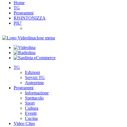
Home
TG
Programmi
RISINTONIZZA
PIU'
close menu
TG
Edizioni
Servizi TG
Anteprime
Programmi
Informazione
Spettacolo
Sport
Cultura
Eventi
Cucina
Video Clips