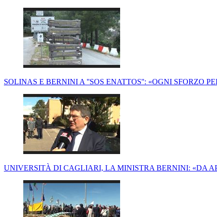
SOLINAS E BERNINI A ''SOS ENATTOS'': «OGNI SFORZO P
UNIVERSITÀ DI CAGLIARI, LA MINISTRA BERNINI: «DA A