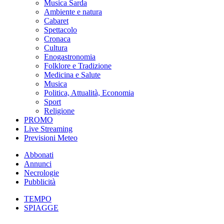
Musica Sarda
Ambiente e natura
Cabaret
Spettacolo
Cronaca
Cultura
Enogastronomia
Folklore e Tradizione
Medicina e Salute
Musica
Politica, Attualità, Economia
Sport
Religione
PROMO
Live Streaming
Previsioni Meteo
Abbonati
Annunci
Necrologie
Pubblicità
TEMPO
SPIAGGE