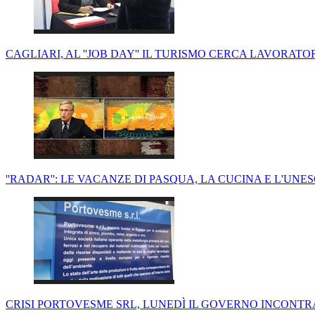
CAGLIARI, AL ''JOB DAY'' IL TURISMO CERCA LAVORAT
''RADAR'': LE VACANZE DI PASQUA, LA CUCINA E L'UNES
CRISI PORTOVESME SRL, LUNEDÌ IL GOVERNO INCONT