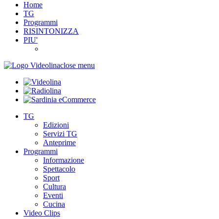
Home
TG
Programmi
RISINTONIZZA
PIU'
close menu
TG
Edizioni
Servizi TG
Anteprime
Programmi
Informazione
Spettacolo
Sport
Cultura
Eventi
Cucina
Video Clips