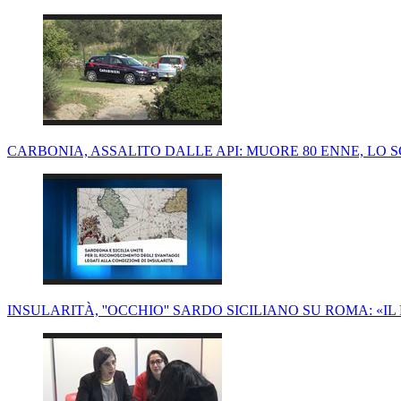
CARBONIA, ASSALITO DALLE API: MUORE 80 ENNE, LO
INSULARITÀ, ''OCCHIO'' SARDO SICILIANO SU ROMA: «I