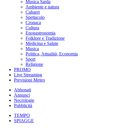
Musica Sarda
Ambiente e natura
Cabaret
Spettacolo
Cronaca
Cultura
Enogastronomia
Folklore e Tradizione
Medicina e Salute
Musica
Politica, Attualità, Economia
Sport
Religione
PROMO
Live Streaming
Previsioni Meteo
Abbonati
Annunci
Necrologie
Pubblicità
TEMPO
SPIAGGE