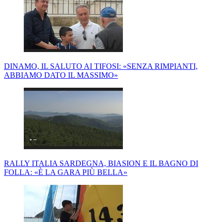
DINAMO, IL SALUTO AI TIFOSI: «SENZA RIMPIANTI,
ABBIAMO DATO IL MASSIMO»
RALLY ITALIA SARDEGNA, BIASION E IL BAGNO DI
FOLLA: «È LA GARA PIÙ BELLA»