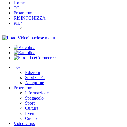
Home
TG
Programmi
RISINTONIZZA
PIU'
close menu
TG
Edizioni
Servizi TG
Anteprime
Programmi
Informazione
Spettacolo
Sport
Cultura
Eventi
Cucina
Video Clips