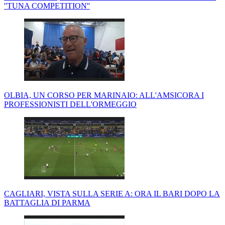
''TUNA COMPETITION''
OLBIA, UN CORSO PER MARINAIO: ALL'AMSICORA I
PROFESSIONISTI DELL'ORMEGGIO
CAGLIARI, VISTA SULLA SERIE A: ORA IL BARI DOPO LA
BATTAGLIA DI PARMA