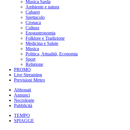
Musica Sarda
Ambiente e natura
Cabaret
Spettacolo
Cronaca
Cultura
Enogastronomia
Folklore e Tradizione
Medicina e Salute
Musica
Politica, Attualità, Economia
Sport
Religione
PROMO
Live Streaming
Previsioni Meteo
Abbonati
Annunci
Necrologie
Pubblicità
TEMPO
SPIAGGE