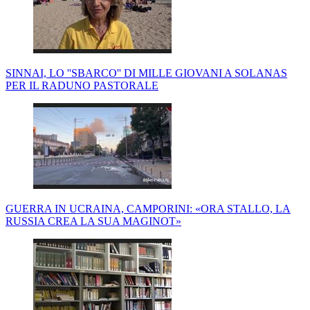
SINNAI, LO ''SBARCO'' DI MILLE GIOVANI A SOLANAS
PER IL RADUNO PASTORALE
GUERRA IN UCRAINA, CAMPORINI: «ORA STALLO, LA
RUSSIA CREA LA SUA MAGINOT»