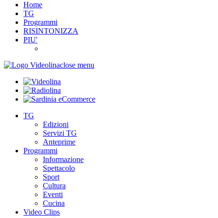
Home
TG
Programmi
RISINTONIZZA
PIU'
close menu
TG
Edizioni
Servizi TG
Anteprime
Programmi
Informazione
Spettacolo
Sport
Cultura
Eventi
Cucina
Video Clips