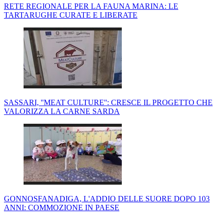
RETE REGIONALE PER LA FAUNA MARINA: LE
TARTARUGHE CURATE E LIBERATE
SASSARI, ''MEAT CULTURE'': CRESCE IL PROGETTO CHE
VALORIZZA LA CARNE SARDA
GONNOSFANADIGA, L'ADDIO DELLE SUORE DOPO 103
ANNI: COMMOZIONE IN PAESE