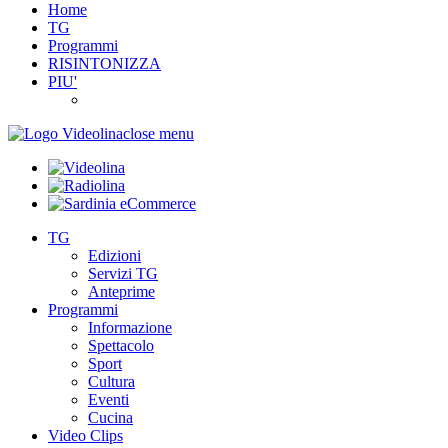
Home
TG
Programmi
RISINTONIZZA
PIU'
close menu
TG
Edizioni
Servizi TG
Anteprime
Programmi
Informazione
Spettacolo
Sport
Cultura
Eventi
Cucina
Video Clips