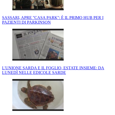
SASSARI, APRE ''CASA PARK'': È IL PRIMO HUB PER I
PAZIENTI DI PARKINSON
L'UNIONE SARDA E IL FOGLIO, ESTATE INSIEME: DA
LUNEDÌ NELLE EDICOLE SARDE