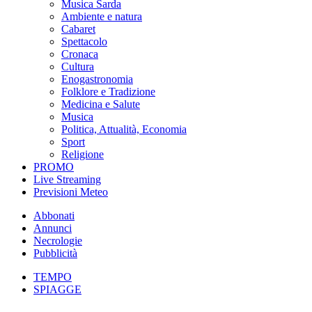
Musica Sarda
Ambiente e natura
Cabaret
Spettacolo
Cronaca
Cultura
Enogastronomia
Folklore e Tradizione
Medicina e Salute
Musica
Politica, Attualità, Economia
Sport
Religione
PROMO
Live Streaming
Previsioni Meteo
Abbonati
Annunci
Necrologie
Pubblicità
TEMPO
SPIAGGE