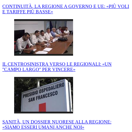
CONTINUITÀ, LA REGIONE A GOVERNO E UE: «PIÙ VOLI
E TARIFFE PIÙ BASSE»
IL CENTROSINISTRA VERSO LE REGIONALI: «UN
''CAMPO LARGO'' PER VINCERE»
SANITÀ, UN DOSSIER NUORESE ALLA REGIONE:
«SIAMO ESSERI UMANI ANCHE NOI»