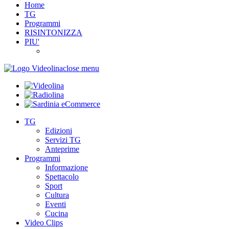
Home
TG
Programmi
RISINTONIZZA
PIU'
close menu
TG
Edizioni
Servizi TG
Anteprime
Programmi
Informazione
Spettacolo
Sport
Cultura
Eventi
Cucina
Video Clips