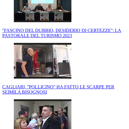
''FASCINO DEL DUBBIO, DESIDERIO DI CERTEZZE'': LA
PASTORALE DEL TURISMO 2023
CAGLIARI, ''POLLICINO'' HA FATTO LE SCARPE PER
SEIMILA BISOGNOSI