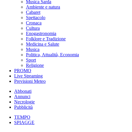
Musica Sarda
Ambiente e natura
Cabaret
Spettacolo
Cronaca
Cultura
Enogastronomia
Folklore e Tradizione
Medicina e Salute
Musica
Politica, Attualità, Economia
Sport
Religione
PROMO
Live Streaming
Previsioni Meteo
Abbonati
Annunci
Necrologie
Pubblicità
TEMPO
SPIAGGE