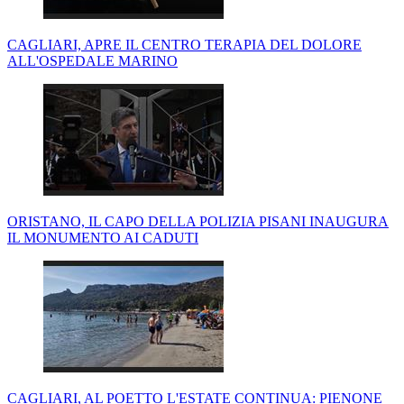
CAGLIARI, APRE IL CENTRO TERAPIA DEL DOLORE
ALL'OSPEDALE MARINO
ORISTANO, IL CAPO DELLA POLIZIA PISANI INAUGURA
IL MONUMENTO AI CADUTI
CAGLIARI, AL POETTO L'ESTATE CONTINUA: PIENONE