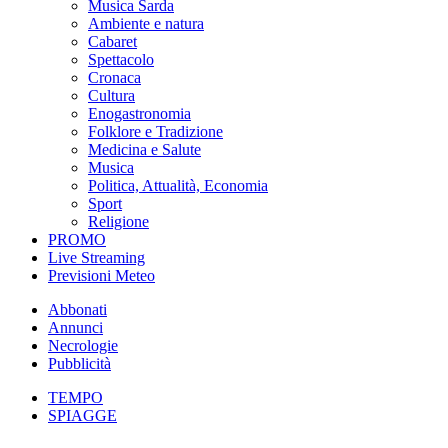
Musica Sarda
Ambiente e natura
Cabaret
Spettacolo
Cronaca
Cultura
Enogastronomia
Folklore e Tradizione
Medicina e Salute
Musica
Politica, Attualità, Economia
Sport
Religione
PROMO
Live Streaming
Previsioni Meteo
Abbonati
Annunci
Necrologie
Pubblicità
TEMPO
SPIAGGE