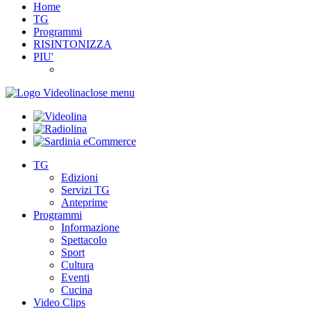
Home
TG
Programmi
RISINTONIZZA
PIU'
close menu
TG
Edizioni
Servizi TG
Anteprime
Programmi
Informazione
Spettacolo
Sport
Cultura
Eventi
Cucina
Video Clips