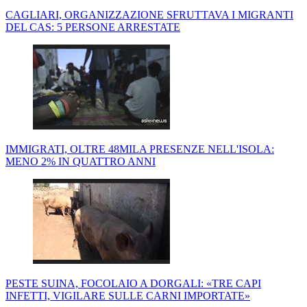
CAGLIARI, ORGANIZZAZIONE SFRUTTAVA I MIGRANTI
DEL CAS: 5 PERSONE ARRESTATE
IMMIGRATI, OLTRE 48MILA PRESENZE NELL'ISOLA:
MENO 2% IN QUATTRO ANNI
PESTE SUINA, FOCOLAIO A DORGALI: «TRE CAPI
INFETTI, VIGILARE SULLE CARNI IMPORTATE»