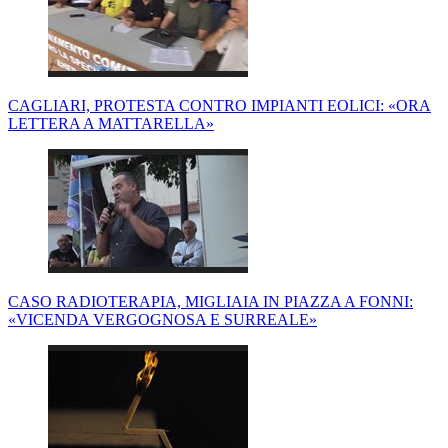
CAGLIARI, PROTESTA CONTRO IMPIANTI EOLICI: «ORA
LETTERA A MATTARELLA»
CASO RADIOTERAPIA, MIGLIAIA IN PIAZZA A FONNI:
«VICENDA VERGOGNOSA E SURREALE»