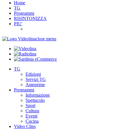
Home
TG
Programmi
RISINTONIZZA
PIU'
close menu
TG
Edizioni
Servizi TG
Anteprime
Programmi
Informazione
Spettacolo
Sport
Cultura
Eventi
Cucina
Video Clips