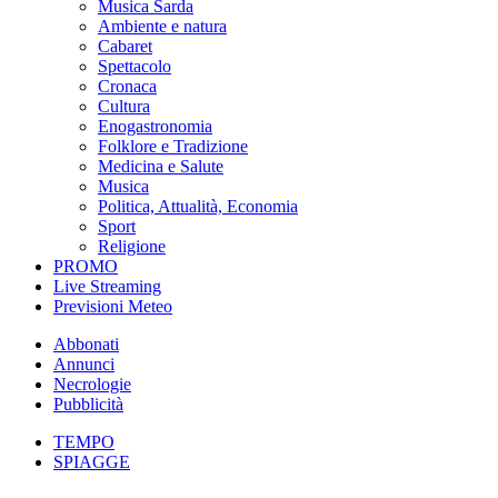
Musica Sarda
Ambiente e natura
Cabaret
Spettacolo
Cronaca
Cultura
Enogastronomia
Folklore e Tradizione
Medicina e Salute
Musica
Politica, Attualità, Economia
Sport
Religione
PROMO
Live Streaming
Previsioni Meteo
Abbonati
Annunci
Necrologie
Pubblicità
TEMPO
SPIAGGE