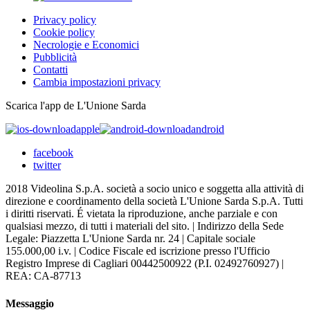
Privacy policy
Cookie policy
Necrologie e Economici
Pubblicità
Contatti
Cambia impostazioni privacy
Scarica l'app de L'Unione Sarda
apple
android
facebook
twitter
2018 Videolina S.p.A. società a socio unico e soggetta alla attività di
direzione e coordinamento della società L'Unione Sarda S.p.A. Tutti
i diritti riservati. É vietata la riproduzione, anche parziale e con
qualsiasi mezzo, di tutti i materiali del sito. | Indirizzo della Sede
Legale: Piazzetta L'Unione Sarda nr. 24 | Capitale sociale
155.000,00 i.v. | Codice Fiscale ed iscrizione presso l'Ufficio
Registro Imprese di Cagliari 00442500922 (P.I. 02492760927) |
REA: CA-87713
Messaggio