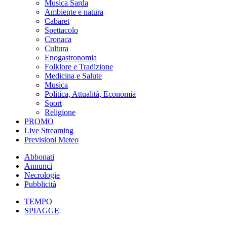
Musica Sarda
Ambiente e natura
Cabaret
Spettacolo
Cronaca
Cultura
Enogastronomia
Folklore e Tradizione
Medicina e Salute
Musica
Politica, Attualità, Economia
Sport
Religione
PROMO
Live Streaming
Previsioni Meteo
Abbonati
Annunci
Necrologie
Pubblicità
TEMPO
SPIAGGE