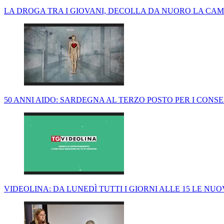
LA DROGA TRA I GIOVANI, DECOLLA DA NUORO LA CA
50 ANNI AIDO: SARDEGNA AL TERZO POSTO PER I CONS
VIDEOLINA: DA LUNEDÌ TUTTI I GIORNI ALLE 15 LE NU