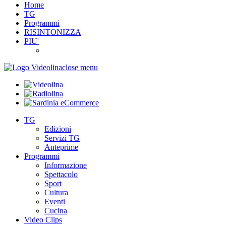
Home
TG
Programmi
RISINTONIZZA
PIU'
close menu
TG
Edizioni
Servizi TG
Anteprime
Programmi
Informazione
Spettacolo
Sport
Cultura
Eventi
Cucina
Video Clips