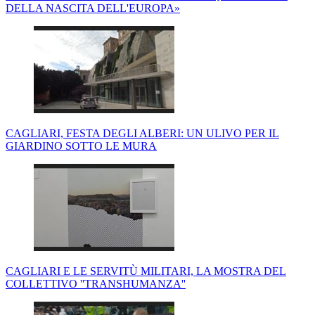
DELLA NASCITA DELL'EUROPA»
CAGLIARI, FESTA DEGLI ALBERI: UN ULIVO PER IL
GIARDINO SOTTO LE MURA
CAGLIARI E LE SERVITÙ MILITARI, LA MOSTRA DEL
COLLETTIVO ''TRANSHUMANZA''