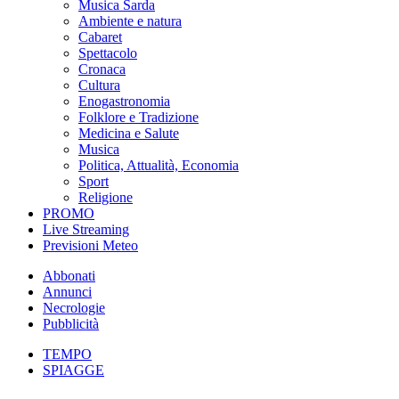
Musica Sarda
Ambiente e natura
Cabaret
Spettacolo
Cronaca
Cultura
Enogastronomia
Folklore e Tradizione
Medicina e Salute
Musica
Politica, Attualità, Economia
Sport
Religione
PROMO
Live Streaming
Previsioni Meteo
Abbonati
Annunci
Necrologie
Pubblicità
TEMPO
SPIAGGE