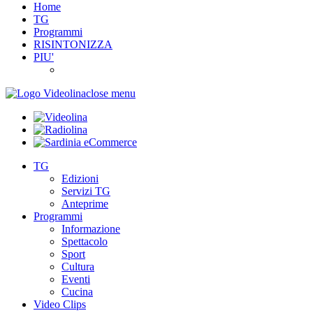
Home
TG
Programmi
RISINTONIZZA
PIU'
close menu
TG
Edizioni
Servizi TG
Anteprime
Programmi
Informazione
Spettacolo
Sport
Cultura
Eventi
Cucina
Video Clips